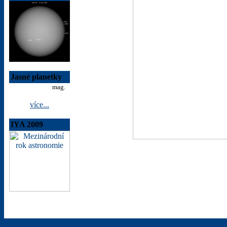
Jasné planetky
mag.
více...
IYA 2009