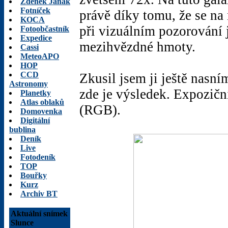
Zdeněk Janák
Fotníček
právě díky tomu, že se na
KOCA
při vizuálním pozorování 
Fotoobčastník
Expedice
mezihvězdné hmoty.
Cassi
MeteoAPO
HOP
CCD
Zkusil jsem ji ještě nas
Astronomy
zde je výsledek. Expoziční
Planetky
Atlas oblaků
(RGB).
Domovenka
Digitální
bublina
Deník
Live
Fotodeník
TOP
Bouřky
Kurz
Archiv BT
Aktuální snímek
Slunce