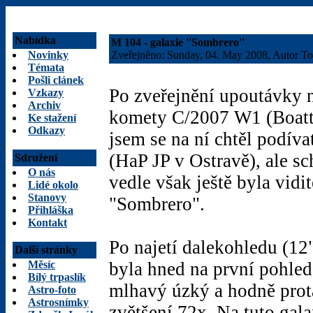
Nabídka
M 104 - galaxie ''Sombrero''
Novinky
Zveřejněno: Sunday, 04. May 2008, Autor 
Témata
Pošli clánek
Po zveřejnění upoutávky 
Vzkazy
Archiv
komety C/2007 W1 (Boatt
Ke stažení
Odkazy
jsem se na ní chtěl podív
(HaP JP v Ostravě), ale s
Sdružení
O nás
vedle však ještě byla vid
Lidé okolo
Stanovy
"Sombrero".
Přihláška
Kontakt
Po najetí dalekohledu (
Další stránky
Měsíc
byla hned na první pohled
Bílý trpaslík
mlhavý úzký a hodně prot
Astro-foto
Astrosnímky
zvětšení 72x. Na tuto gala